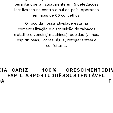
permite operar atualmente em 5 delegações
localizadas no centro e sul do país, operando
em mais de 60 concelhos.
O foco da nossa atividade está na
comercialização e distribuição de tabacos
(retalho e vending machines), bebidas (vinhos,
espirituosas, licores, água, refrigerantes) e
confeitaria.
CIA
CARIZ
100%
CRESCIMENTO
DI
FAMILIAR
PORTUGUÊS
SUSTENTÁVEL
ÇA
P