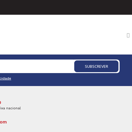
SUBSCREVER
acidade
0
ixa nacional
com