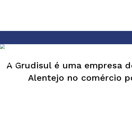
ra
tro
o que
pensar
evar o
A Grudisul é uma empresa de
eu
Alentejo no comércio p
cio a
tro
amar